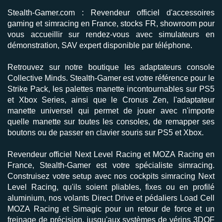
Stealth-Gamer.com
:
Revendeur officiel
d'accessoires
gaming et simracing en France, stocks FR, showroom pour
vous accueillir sur rendez-vous avec simulateurs en
démonstration,
SAV expert disponible par téléphone
.
Retrouvez sur notre boutique les adaptateurs console
Collective Minds
. Stealth-Gamer est votre référence pour le
Strike Pack
, les palettes manette incontournables sur
PS5
et
Xbox Series
, ainsi que le
Cronus Zen
, l'adaptateur
manette universel qui permet de jouer avec n'importe
quelle manette sur toutes les consoles, de remapper ses
boutons ou de passer en clavier souris sur PS5 et Xbox.
Revendeur officiel
Next Level Racing
et
MOZA Racing
en
France, Stealth-Gamer est votre spécialiste
simracing
.
Construisez votre setup avec nos
cockpits simracing
Next
Level Racing, qu'ils soient pliables, fixes ou en profilé
aluminium, nos
volants Direct Drive
et
pédaliers Load Cell
MOZA Racing et Simagic pour un retour de force et un
freinage de précision, jusqu'aux
systèmes de vérins 3DOF