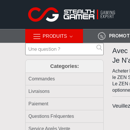
PROMOT
PRODUITS
Allez
Avec 
au
contenu
Je N'
Categories:
Acheter 
le ZEN
Commandes
Le ZEN n
optionne
Livraisons
Paiement
Veuille
Questions Fréquentes
Service Après Vente