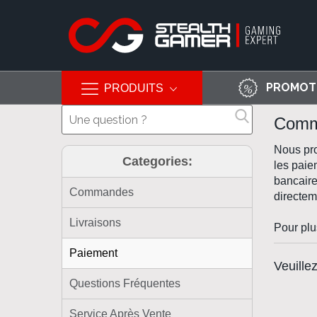
PROMOT
PRODUITS
Allez
Comm
au
contenu
Nous pro
Categories:
les paie
bancaire
Commandes
directem
Livraisons
Pour plu
Paiement
Veuille
Questions Fréquentes
Service Après Vente