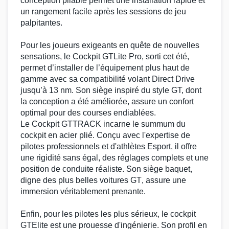
conception pliable permet une installation rapide et
un rangement facile après les sessions de jeu
palpitantes.
Pour les joueurs exigeants en quête de nouvelles
sensations, le
Cockpit GTLite Pro
, sorti cet été,
permet d’installer de l’équipement plus haut de
gamme avec sa compatibilité
volant Direct Drive
jusqu’à 13 nm. Son
siège
inspiré du style GT, dont
la conception a été améliorée, assure un confort
optimal pour des courses endiablées.
Le
Cockpit GTTRACK
incarne le summum du
cockpit
en acier plié. Conçu avec l'expertise de
pilotes professionnels
et d'athlètes
Esport
, il offre
une rigidité sans égal, des réglages complets et une
position de conduite
réaliste. Son
siège baquet
,
digne des plus belles
voitures GT
, assure une
immersion véritablement prenante.
Enfin, pour les
pilotes
les plus sérieux, le
cockpit
GTElite
est une prouesse d'ingénierie. Son
profil en