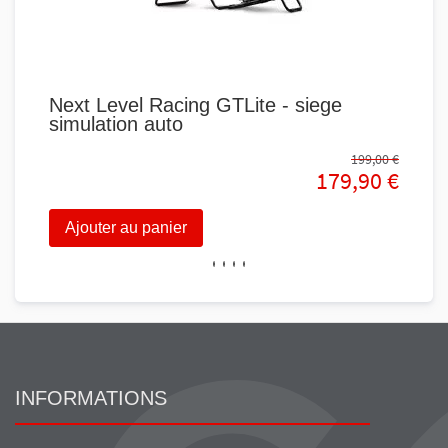
Next Level Racing GTLite - siege
Nex
simulation auto
Pli
199,00 €
179,90 €
Ajouter au panier
Aj
INFORMATIONS