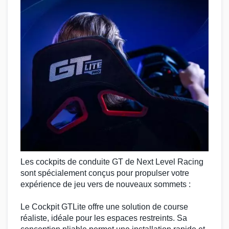
Les
cockpits
de
conduite GT
de
Next Level Racing
sont spécialement conçus pour propulser votre
expérience de jeu vers de nouveaux sommets :
Le
Cockpit GTLite
offre une solution de
course
réaliste, idéale pour les espaces restreints. Sa