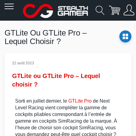
Allez
au
GTLite Ou GTLite Pro –
contenu
Lequel Choisir ?
22 août 2023
GTLite ou GTLite Pro – Lequel
choisir ?
Sorti en juillet dernier, le
GTLite Pro
de
Next
Level Racing
vient compléter la gamme de
cockpits pliables
correspondant à l’entrée de
gamme en
cockpits SimRacing
de la marque. À
l’heure de
choisir son cockpit SimRacing
, vous
vous demandez peut-être
quel cockpit choisir
?