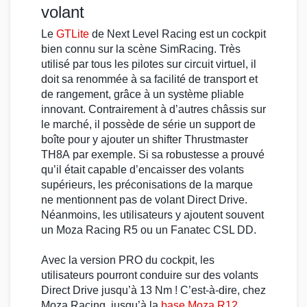
volant
Le
GTLite
de
Next Level Racing
est un
cockpit
bien connu sur la scène
SimRacing
. Très
utilisé par tous les
pilotes
sur
circuit virtuel
, il
doit sa renommée à sa facilité de transport et
de rangement, grâce à un système pliable
innovant. Contrairement à d’autres
châssis
sur
le marché, il possède de série un
support de
boîte
pour y ajouter un
shifter Thrustmaster
TH8A
par exemple. Si sa robustesse a prouvé
qu’il était capable d’encaisser des
volants
supérieurs, les préconisations de la marque
ne mentionnent pas de
volant Direct Drive
.
Néanmoins, les utilisateurs y ajoutent souvent
un
Moza Racing R5
ou un
Fanatec CSL DD
.
Avec la version PRO du
cockpit
, les
utilisateurs pourront conduire sur des
volants
Direct Drive
jusqu’à
13 Nm
! C’est-à-dire, chez
Moza Racing
, jusqu’à la
base Moza R12
.