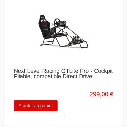
Next Level Racing GTLite Pro - Cockpit
Nex
Pliable, compatible Direct Drive
sim
299,00 €
Ajouter au panier
Aj