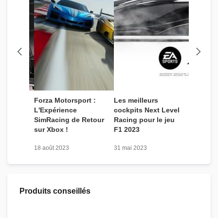
sir
Forza Motorsport :
Les meilleurs
Commen
de
L'Expérience
cockpits Next Level
son co
SimRacing de Retour
Racing pour le jeu
SimRac
sur Xbox !
F1 2023
18 août 2023
31 mai 2023
23 févrie
Produits conseillés