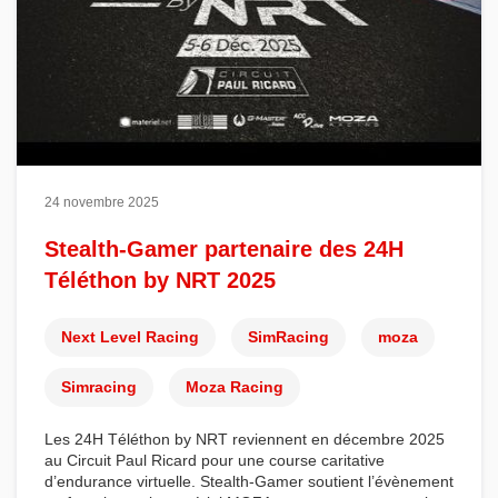
24 novembre 2025
Stealth-Gamer partenaire des 24H
Téléthon by NRT 2025
Next Level Racing
SimRacing
moza
Simracing
Moza Racing
Les
24H Téléthon by NRT
reviennent en décembre 2025
au
Circuit Paul Ricard
pour une course caritative
d’endurance virtuelle.
Stealth-Gamer
soutient l’évènement