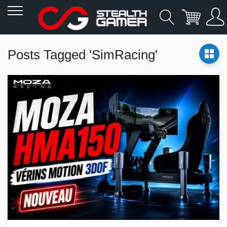
Allez
au
Posts Tagged 'SimRacing'
contenu