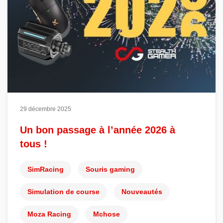
29 décembre 2025
Un bon passage à l’année 2026 à
tous !
SimRacing
Souris gaming
Simulation de course
Nouveautés
Moza Racing
Mchose