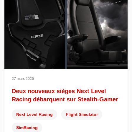
27 mars 2026
Deux nouveaux sièges Next Level
Racing débarquent sur Stealth-Gamer
Next Level Racing
Flight Simulator
SimRacing