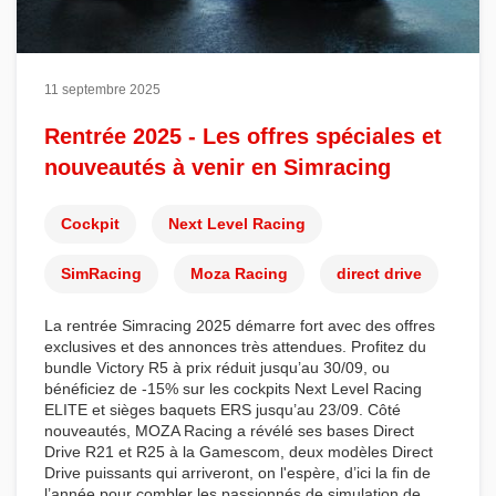
11 septembre 2025
Rentrée 2025 - Les offres spéciales et
nouveautés à venir en Simracing
Cockpit
Next Level Racing
SimRacing
Moza Racing
direct drive
La
rentrée Simracing 2025
démarre fort avec des offres
exclusives et des annonces très attendues. Profitez du
bundle Victory R5
à prix réduit jusqu’au 30/09, ou
bénéficiez de -15% sur les
cockpits Next Level Racing
ELITE
et
sièges baquets
ERS jusqu’au 23/09. Côté
nouveautés,
MOZA Racing
a révélé ses bases
Direct
Drive R21
et
R25
à la
Gamescom
, deux modèles
Direct
Drive
puissants qui arriveront, on l'espère, d’ici la fin de
l’année pour combler les passionnés de
simulation de