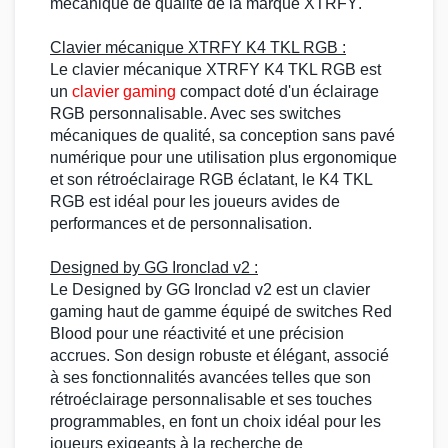
mécanique
de qualité de la marque
XTRFY
.
Clavier mécanique
XTRFY K4
TKL RGB :
Le clavier mécanique XTRFY
K4 TKL RGB
est
un
clavier gaming
compact doté d'un éclairage
RGB
personnalisable. Avec ses switches
mécaniques de qualité, sa conception sans pavé
numérique pour une utilisation plus ergonomique
et son
rétroéclairage RGB
éclatant, le
K4 TKL
RGB
est idéal pour les joueurs avides de
performances et de personnalisation.
Designed by GG
Ironclad v2 :
Le Designed by GG
Ironclad v2
est un
clavier
gaming
haut de gamme équipé de
switches Red
Blood pour une réactivité et une précision
accrues. Son design robuste et élégant, associé
à ses fonctionnalités avancées telles que son
rétroéclairage personnalisable et ses touches
programmables, en font un choix idéal pour les
joueurs exigeants à la recherche de