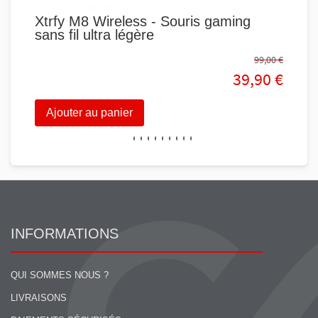
Xtrfy M8 Wireless - Souris gaming
MS
sans fil ultra légère
500
99,00 €
39,90 €
Ajouter au panier
Aj
INFORMATIONS
QUI SOMMES NOUS ?
LIVRAISONS