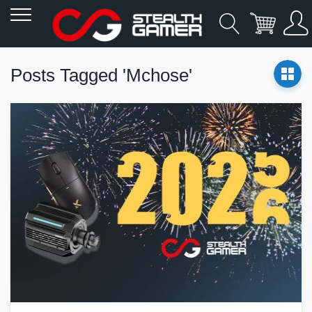
Allez
au
Posts Tagged 'Mchose'
contenu