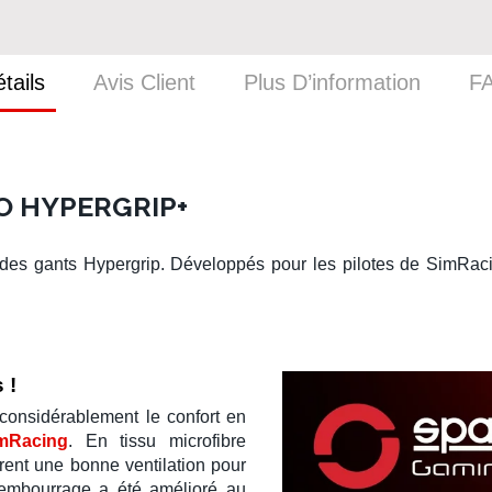
tails
Avis Client
Plus D’information
F
O HYPERGRIP+
 des
gants Hypergrip
. Développés pour les
pilotes
de
SimRac
 !
considérablement le confort en
imRacing
. En
tissu microfibre
urent une bonne ventilation pour
rembourrage a été amélioré au