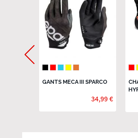
GANTS MECA III SPARCO
CH
HY
34,99 €