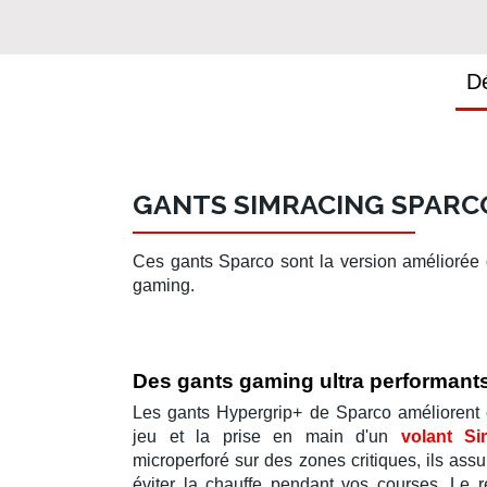
Dé
GANTS SIMRACING SPARC
Ces
gants Sparco
sont la version améliorée
gaming
.
Des gants gaming ultra performants
Les
gants Hypergrip+
de
Sparco
améliorent 
jeu et la prise en main d'un
volant S
microperforé sur des zones critiques, ils ass
éviter la chauffe pendant vos
courses
. Le 