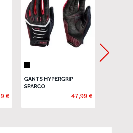
MOZA KS 
- Volant 
GANTS HYPERGRIP
Direct Dr
En stock
SPARCO
99 €
47,99 €