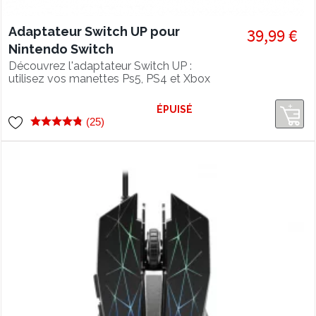
Adaptateur Switch UP pour
39,99 €
Nintendo Switch
Découvrez l'adaptateur Switch UP :
utilisez vos manettes Ps5, PS4 et Xbox
& Xbox Series sur switch et profitez
d'un large assortiment de mods sur
ÉPUISÉ
vos jeux préférés comme Mario,
(25)
Pokemon, Fortnite ou encore Zelda !
(compatible switch lite avec
l'adaptateur inclus)