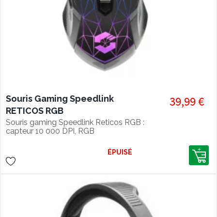
Souris Gaming Speedlink
39,99 €
RETICOS RGB
Souris gaming Speedlink Reticos RGB :
capteur 10 000 DPI, RGB
personnalisable, 8 boutons
programmables, ergonomie optimale
ÉPUISÉ
et design moderne.