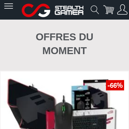
Allez
au
OFFRES DU
contenu
MOMENT
-66%