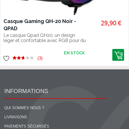
Casque Gaming QH-20 Noir -
29,90 €
QPAD
Le casque Qpad QH20, un design
léger et confortable avec RGB pour du
gaming multiplateforme (PC,
consoles, smartphones).
EN STOCK
(3)
INFORMATIONS
QUI SOMMES NOUS ?
LIVRAISONS
PAIEMENTS SÉCURISÉS