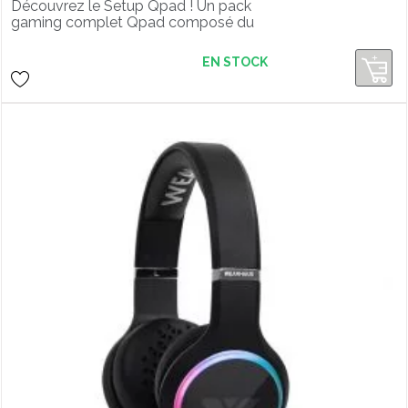
Découvrez le Setup Qpad ! Un pack
gaming complet Qpad composé du
clavier MK-40, de la souris DX-30,
casque QH-25 et tapis FX-900. Un
EN STOCK
pack de démarrage pour gamer
sérieux !