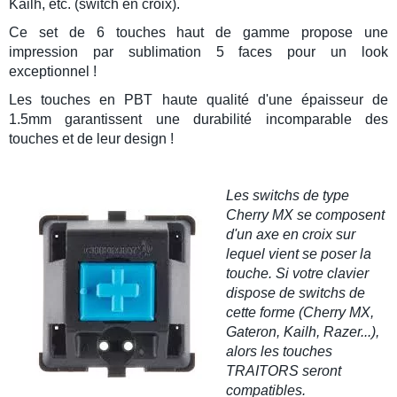
Kailh
, etc. (switch en croix).
Ce set de 6 touches haut de gamme propose une
impression par sublimation 5 faces pour un look
exceptionnel !
Les
touches en PBT
haute qualité d'une épaisseur de
1.5mm garantissent une durabilité incomparable des
touches
et de leur design !
Les
switchs de type
Cherry MX
se composent
d'un axe en croix sur
lequel vient se poser la
touche. Si votre clavier
dispose de switchs de
cette forme (Cherry MX,
Gateron, Kailh, Razer...),
alors les touches
TRAITORS
seront
compatibles.