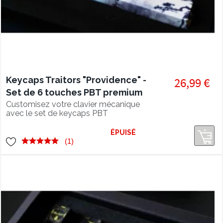
Keycaps Traitors "Providence" -
26,99 €
Set de 6 touches PBT premium
Customisez votre clavier mécanique
avec le set de keycaps PBT
Providence ! Un design d'inspiration
asiatique qui viendra apaiser votre
ÉPUISÉ
âme de gamer ! Les touches pour
(1)
clavier TRAITORS offrent une qualité
de peinture exceptionnelle.