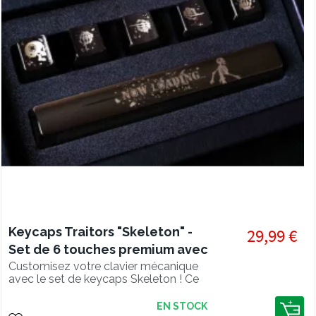
Keycaps Traitors "Skeleton" -
29,99 €
Set de 6 touches premium avec
placage métallique
Customisez votre clavier mécanique
avec le set de keycaps Skeleton ! Ce
set unique avec effet métallisé laisse
passer la lumière de votre clavier
EN STOCK