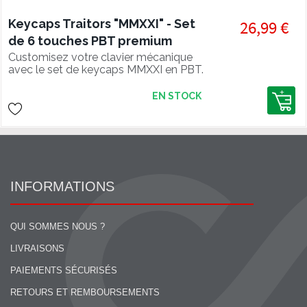
Keycaps Traitors "MMXXI" - Set
26,99 €
de 6 touches PBT premium
peinture sublimation
Customisez votre clavier mécanique
avec le set de keycaps MMXXI en PBT.
Les touches pour clavier customisées
Traitors sont de qualité premium avec
EN STOCK
un travail de peinture exceptionnel !
INFORMATIONS
QUI SOMMES NOUS ?
LIVRAISONS
PAIEMENTS SÉCURISÉS
RETOURS ET REMBOURSEMENTS