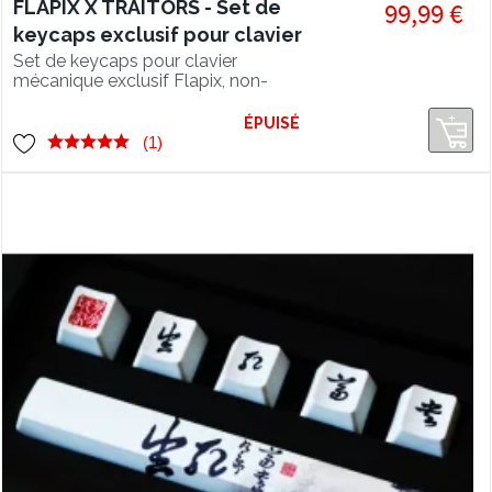
FLAPIX X TRAITORS - Set de
99,99 €
keycaps exclusif pour clavier
mécanique
Set de keycaps pour clavier
mécanique exclusif Flapix, non-
disponible à la vente. A obtenir
uniquement sur concours sur les
ÉPUISÉ
réseaux, en collaboration avec la
(1)
marque TRAITORS et notre
ambassadeur Flapix.