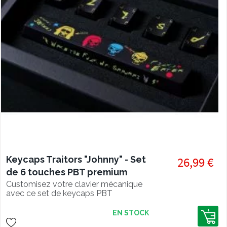
Keycaps Traitors "Johnny" - Set
26,99 €
de 6 touches PBT premium
Customisez votre clavier mécanique
avec ce set de keycaps PBT
Cyberpunk ! Basé sur l'univers de ce
jeu, customisez votre clavier gaming
EN STOCK
avec ces touches TRAITORS pour un