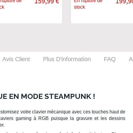
159,99 €
199,9
rupture de
En rupture de
ck
stock
Avis Client
Plus D’information
FAQ
A
UE EN MODE STEAMPUNK !
ustomisez votre
clavier mécanique
avec ces touches haut de
laviers gaming
à RGB puisque la gravure et les dessins
er.