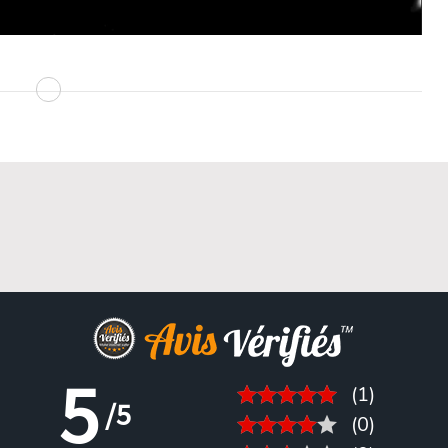
5
(1)
/5
(0)