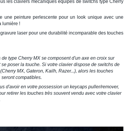
ous les
claviers mécaniques
équipés de switchs type Cherry
 une peinture perlescente pour un look unique avec une
 lumière !
e
gravure laser
pour une durabilité incomparable des touches
s de type Cherry MX
se composent d'un axe en croix sur
t se poser la touche. Si votre clavier dispose de switchs de
 (Cherry MX, Gateron, Kailh, Razer...), alors les touches
S
seront compatibles.
s d'avoir en votre possession un keycaps puller/remover,
pour retirer les touches très souvent vendu avec votre clavier
.