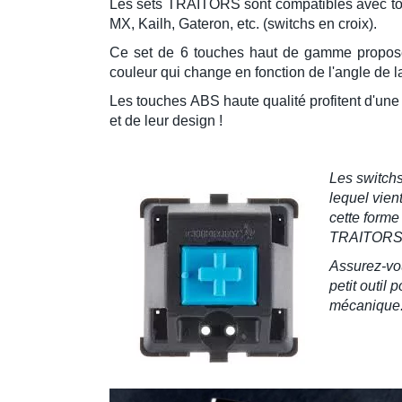
Les sets
TRAITORS
sont compatibles avec t
MX, Kailh, Gateron, etc. (switchs en croix).
Ce set de 6 touches haut de gamme propose
couleur qui change en fonction de l'angle de la
Les touches
ABS haute qualité
profitent d'un
et de leur design !
Les
switch
lequel vien
cette forme
TRAITOR
Assurez-vou
petit outil 
mécanique