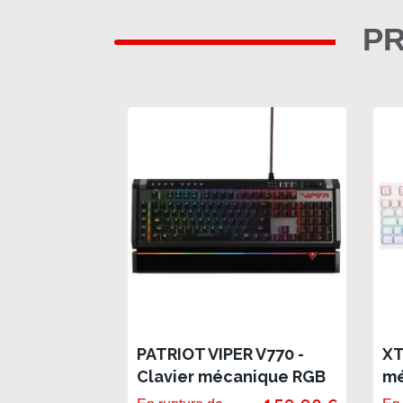
PR
PATRIOT VIPER V770 -
XT
Clavier mécanique RGB
mé
switch Kailh Red AZERTY
bl