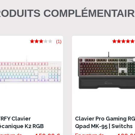
ODUITS COMPLÉMENTAI
(1)
RFY Clavier
Clavier Pro Gaming R
canique K2 RGB
Qpad MK-95 | Switchs
anc
optiques permutable