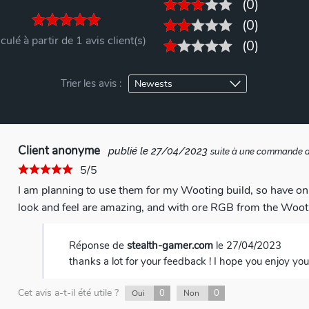
(0)
(0)
culé à partir de 1 avis client(s)
(0)
Trier les avis :
Client anonyme
publié le 27/04/2023
suite à une commande 
5/5
I am planning to use them for my Wooting build, so have o
look and feel are amazing, and with ore RGB from the Wooting
Réponse de
stealth-gamer.com
le 27/04/2023
thanks a lot for your feedback ! I hope you enjoy yo
Cet avis a-t-il été utile ?
0
0
Oui
Non