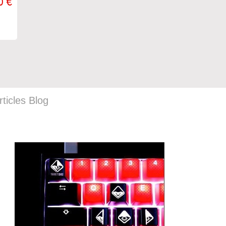
0 €
rticles Blog