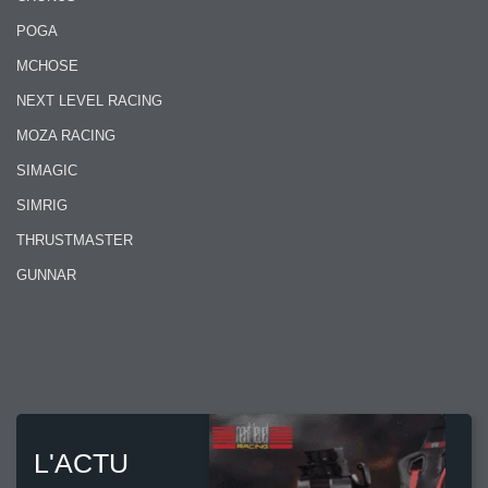
POGA
MCHOSE
NEXT LEVEL RACING
MOZA RACING
SIMAGIC
SIMRIG
THRUSTMASTER
GUNNAR
L'ACTU