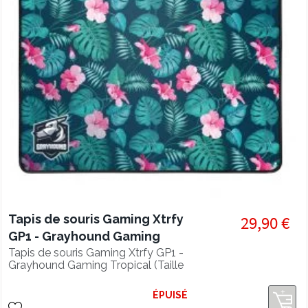
Tapis de souris Gaming Xtrfy
29,90 €
GP1 - Grayhound Gaming
Tropical
Tapis de souris Gaming Xtrfy GP1 -
Grayhound Gaming Tropical (Taille
large 460 x 400)
ÉPUISÉ