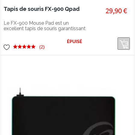
Tapis de souris FX-900 Qpad
29,90 €
Le FX-900 Mouse Pad est un
excellent tapis de souris garantissant
des mouvements d'une grande
précision et une durabilité extrême !
ÉPUISÉ
(2)