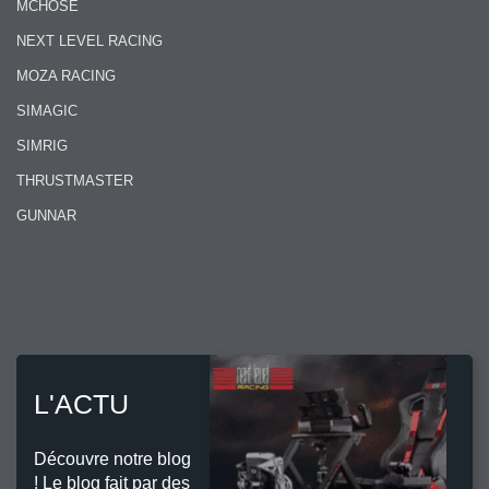
MCHOSE
NEXT LEVEL RACING
MOZA RACING
SIMAGIC
SIMRIG
THRUSTMASTER
GUNNAR
L'ACTU
Découvre notre blog
! Le blog fait par des