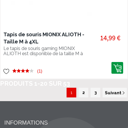
Tapis de souris MIONIX ALIOTH -
14,99 €
Taille M à 4XL
Le tapis de souris gaming MIONIX
ALIOTH est disponible de la taille M à
la taille 4XL pour un confort de jeu
sans précédent. Ultra résistant, ce
tapis souple est lavable en machine et
(1)
résistant aux liquides.
PRODUITS
1
-
20
SUR
53
1
2
3
Suivant
INFORMATIONS