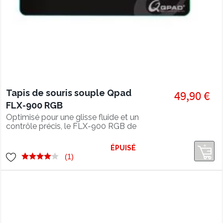
Tapis de souris souple Qpad
49,90 €
FLX-900 RGB
Optimisé pour une glisse fluide et un
contrôle précis, le FLX-900 RGB de
Qpad est un tapis souple rétroéclairé
grand format qui trouvera sa place
ÉPUISÉ
dans tout setup gamer !
(1)