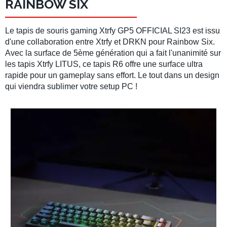
RAINBOW SIX
Le
tapis de souris gaming
Xtrfy GP5 OFFICIAL SI23
est issu
d'une collaboration entre
Xtrfy
et
DRKN
pour
Rainbow Six
.
Avec la surface de 5ème génération qui a fait l'unanimité sur
les tapis
Xtrfy LITUS
, ce
tapis R6
offre une
surface ultra
rapide
pour un
gameplay
sans effort. Le tout dans un design
qui viendra sublimer votre
setup PC
!