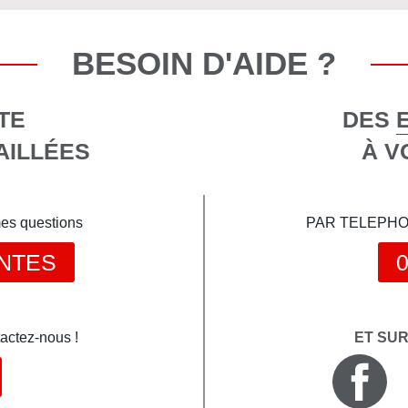
BESOIN D'AIDE ?
TE
DES 
AILLÉES
À V
mes questions
PAR TELEPHONE 
NTES
0
actez-nous !
ET SU