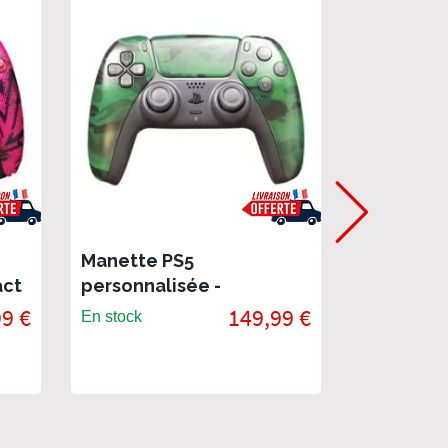
Manette PS5
Manette 
act
personnalisée -
personnal
Camouflage
9 €
149,99 €
En stock
En rupture 
stock