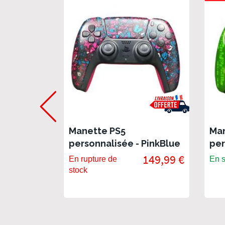
Manette PS5
Man
personnalisée - PinkBlue
per
149,99 €
En rupture de
En s
stock