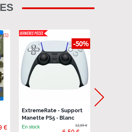
RES
(1)
-50%
ExtremeRate - Support
ExtremeRat
Manette PS5 - Blanc
Manette PS5
9 €
12,99 €
En stock
En rupture de
6,50 €