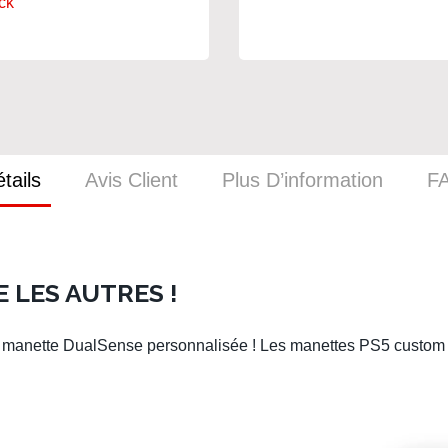
ck
tails
Avis Client
Plus D’information
F
 LES AUTRES !
e
manette DualSense personnalisée
! Les
manettes PS5 custo