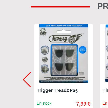
PR
Trigger Treadz PS5
Th
7,99 €
En stock
En 