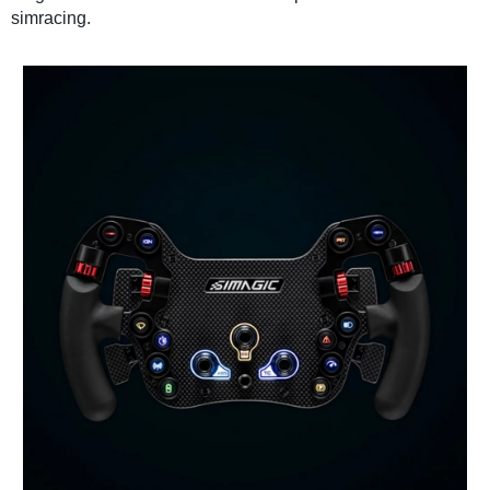
simracing
.