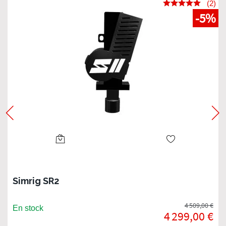
(2)
-5%
Simrig SR2
4 509,00 €
En stock
4 299,00 €