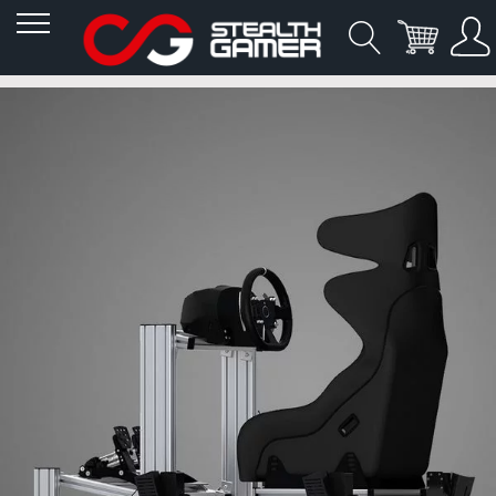
Allez
Skip
Skip
au
to
to
contenu
the
the
end
beginning
of
of
the
the
images
images
gallery
gallery