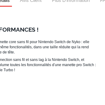
tails
Avis Client
Plus D’information
F
RFORMANCES !
ette core sans fil pour Nintendo Switch
de Nyko : elle
e fonctionalités, dans une taille réduite qui la rend
se de tête.
ction sans fil et sans lag à la
Nintendo Switch
, et
plume toutes les fonctionnalités d'une
manette pro Switch
:
de Turbo !