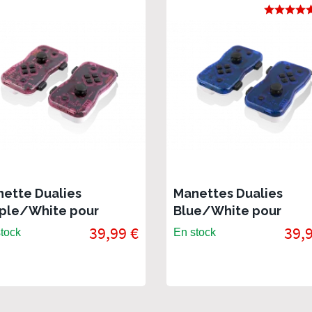
ette Dualies
Manettes Dualies
ple/White pour
Blue/White pour
tendo Switch
Nintendo Switch
39,99 €
39,
tock
En stock