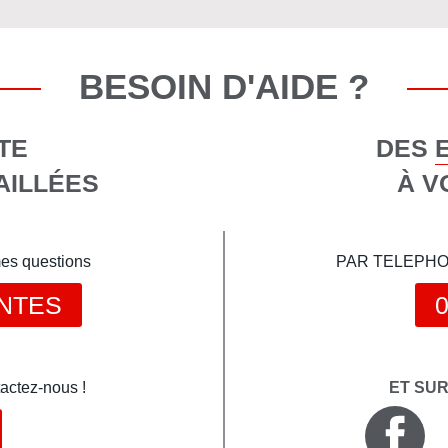
BESOIN D'AIDE ?
TE
DES 
AILLÉES
À V
mes questions
PAR TELEPHONE 
NTES
0
actez-nous !
ET SU