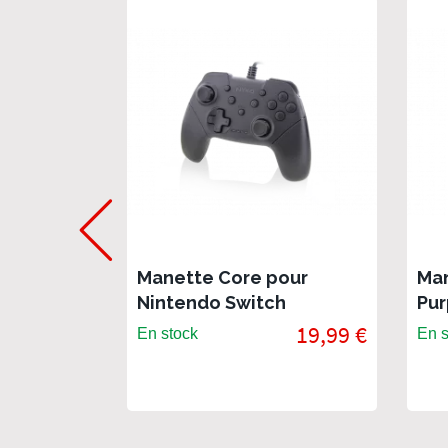
Manette Core pour
Man
Nintendo Switch
Pur
Nin
19,99 €
En stock
En s