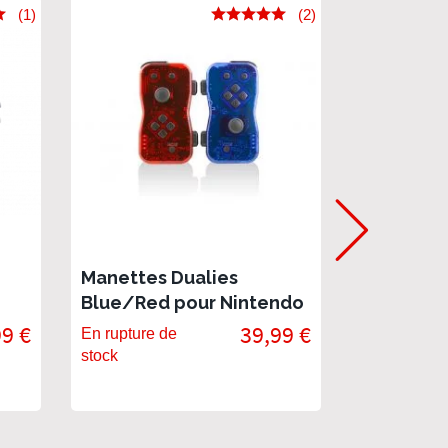
(1)
(2)
Manettes Dualies
Manettes 
Blue/Red pour Nintendo
Nintendo
Switch
99 €
39,99 €
En rupture de
En rupture 
stock
stock