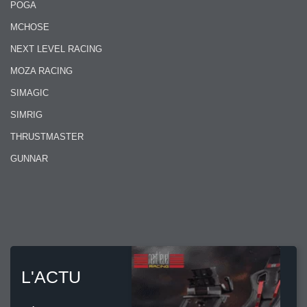
POGA
MCHOSE
NEXT LEVEL RACING
MOZA RACING
SIMAGIC
SIMRIG
THRUSTMASTER
GUNNAR
L'ACTU