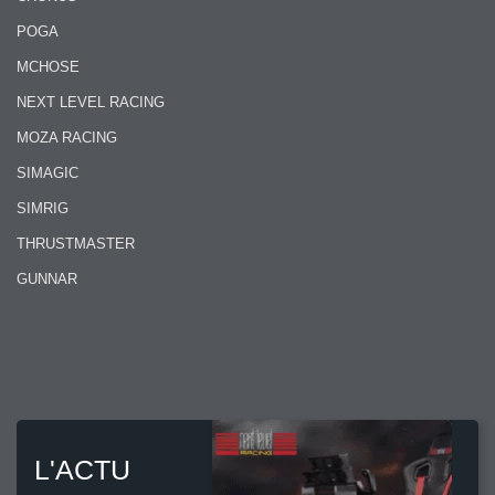
POGA
MCHOSE
NEXT LEVEL RACING
MOZA RACING
SIMAGIC
SIMRIG
THRUSTMASTER
GUNNAR
L'ACTU