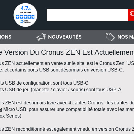
IONS
NOUVEAUTÉS
NOS M
e Version Du Cronus ZEN Est Actuellemen
us ZEN
actuellement en vente sur le site, est le
Cronus Zen "U
ée, et certains ports USB sont désormais en version USB-C.
rts USB de configuration, sont tous USB-C
rts USB de jeu (manette / clavier / souris) sont tous USB-A
us ZEN
est désormais livré avec 4
cables Cronus
: les cables de
et
Micro USB, pour assurer une compatibilité totale avec les m
ox Series
)
us ZEN reconditionné
est également vnedu en version
Cronus 