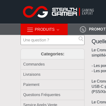
PROMOT
PRODUITS
Allez
Quell
au
contenu
Le
Cron
Categories:
simplifi
Commandes
- Les po
- Les po
Livraisons
Le
Cron
Paiement
USB-C
(
PS5
/
Xb
Questions Fréquentes
Le
Cron
Service Après Vente