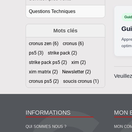
Questions Techniques
Guid
Gui
Mots clés
Appre
cronus zen (6)
cronus (6)
optim
ps5 (3)
strike pack (2)
strike pack ps5 (2)
xim (2)
xim matrix (2)
Newsletter (2)
Veuille
cronus ps5 (2)
soucis cronus (1)
INFORMATIONS
MON 
QUI SOMMES NOUS ?
MON CO