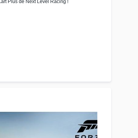
art Plus
de
Next Level Racing
!