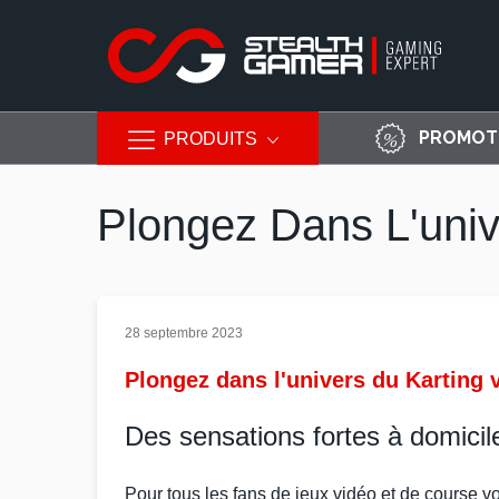
PROMOT
PRODUITS
Allez
au
Plongez Dans L'unive
contenu
28 septembre 2023
Plongez dans l'univers du Karting v
Des sensations fortes à domicil
Pour tous les fans de
jeux vidéo
et de
course
vo