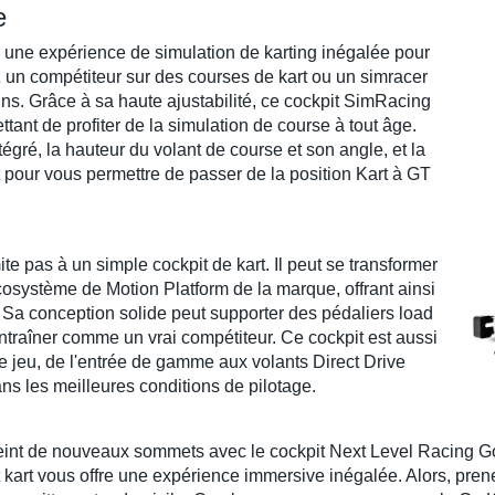
e
e une expérience de
simulation de karting
inégalée pour
z un compétiteur sur des
courses de kart
ou un
simracer
ns. Grâce à sa haute ajustabilité, ce
cockpit SimRacing
tant de profiter de la
simulation de course
à tout âge.
tégré, la hauteur du
volant de course
et son angle, et la
t pour vous permettre de passer de la
position Kart
à
GT
ite pas à un simple
cockpit de kart
. Il peut se transformer
écosystème de
Motion Platform
de la marque, offrant ainsi
. Sa conception solide peut supporter des
pédaliers load
ntraîner comme un vrai compétiteur. Ce
cockpit
est aussi
e jeu
, de l'entrée de gamme aux
volants Direct Drive
ans les meilleures conditions de
pilotage
.
eint de nouveaux sommets avec le
cockpit Next Level Racing G
 kart
vous offre une expérience immersive inégalée. Alors, pren