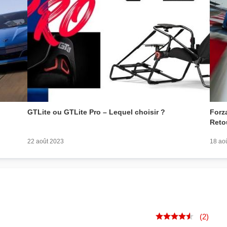
GTLite ou GTLite Pro – Lequel choisir ?
Forz
Reto
22 août 2023
18 ao
(2)