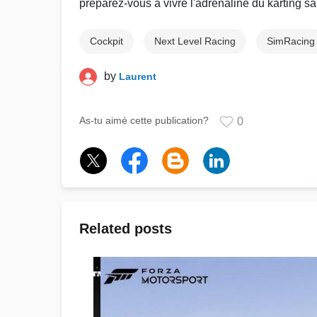
préparez-vous à vivre l'adrénaline du
karting
sa
Cockpit
Next Level Racing
SimRacing
by
Laurent
As-tu aimé cette publication?
0
Related posts