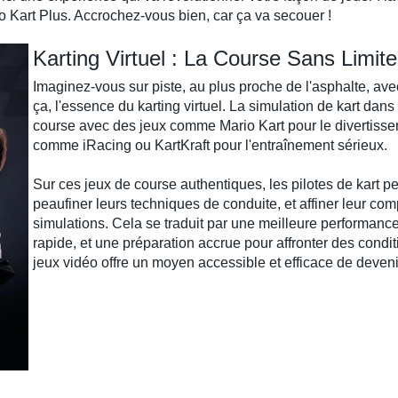
o Kart Plus
. Accrochez-vous bien, car ça va secouer !
Karting Virtuel : La Course Sans Limit
Imaginez-vous sur piste, au plus proche de l'asphalte, av
ça, l'essence du
karting virtuel
. La
simulation de kart
dans 
course
avec des jeux comme
Mario Kart
pour le divertiss
comme
iRacing
ou
KartKraft
pour l'entraînement sérieux.
Sur ces
jeux de course
authentiques, les
pilotes de kart
pe
peaufiner leurs
techniques de conduite
, et affiner leur c
simulations
. Cela se traduit par une meilleure performance 
rapide, et une préparation accrue pour affronter des condi
jeux vidéo
offre un moyen accessible et efficace de
deveni