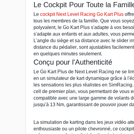
Le Cockpit Pour Toute la Famill
Le
cockpit Next Level Racing
Go Kart Plus
offr
tous les membres de la famille. Que vous soye
polyvalent, le
Go Kart Plus
s'adapte à vos besoi
s'adapte aux enfants et aux adultes, vous permet
L'angle du siège et sa distance avec le
slider
in
distance du
pédalier
, sont ajustables facilemen
en quelques minutes seulement.
Conçu pour l'Authenticité
Le
Go Kart Plus
de
Next Level Racing
ne se lim
en un
simulateur de kart
dynamique grâce à l'
les sensations les plus réalistes en
SimRacing
cell
de premier plan, vous permettant de vous e
compatible avec une large gamme de
volants d
jusqu'à 13 Nm, garantissant de pouvoir jouer d
La
simulation de karting
dans les
jeux vidéo
att
enthousiaste ou un pilote chevronné, ce
cockpit