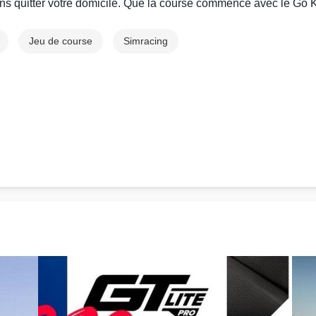
ns quitter votre domicile. Que la
course
commence avec le
Go K
Jeu de course
Simracing