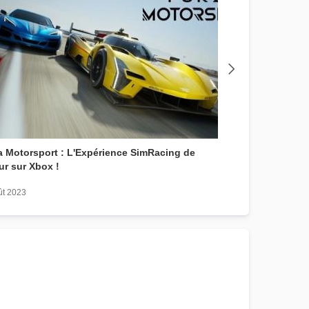
a Motorsport : L'Expérience SimRacing de
Film Gran Turismo
ur sur Xbox !
épopée SimRacin
ût 2023
31 juillet 2023