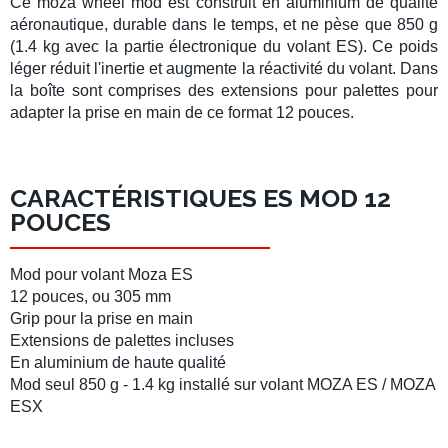
Ce
moza wheel mod
est construit en aluminium de qualité
aéronautique, durable dans le temps, et ne pèse que 850 g
(1.4 kg avec la partie électronique du
volant ES
). Ce poids
léger réduit l'inertie et augmente la réactivité du
volant
. Dans
la boîte sont comprises des extensions pour
palettes
pour
adapter la
prise en main
de ce format 12 pouces.
CARACTÉRISTIQUES ES MOD 12
POUCES
Mod
pour
volant Moza ES
12 pouces
, ou
305 mm
Grip pour la prise en main
Extensions de palettes
incluses
En aluminium de haute qualité
Mod seul 850 g - 1.4 kg installé sur
volant MOZA ES
/
MOZA
ESX