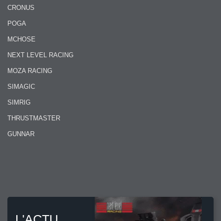
CRONUS
POGA
MCHOSE
NEXT LEVEL RACING
MOZA RACING
SIMAGIC
SIMRIG
THRUSTMASTER
GUNNAR
L'ACTU