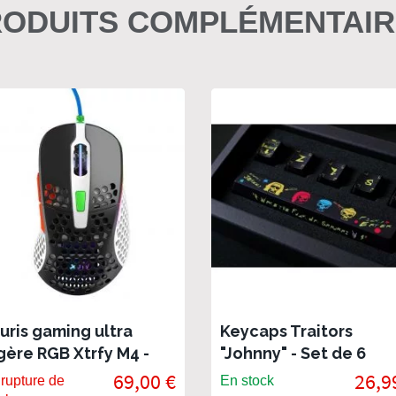
ODUITS COMPLÉMENTAI
uris gaming ultra
Keycaps Traitors
gère RGB Xtrfy M4 -
"Johnny" - Set de 6
reet Edition
touches PBT premium
69,00 €
26,9
rupture de
En stock