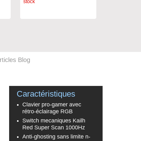
placage mé
stock
rticles Blog
Caractéristiques
Clavier pro-gamer avec
rétro-éclairage RGB
Switch mecaniques Kailh
Red Super Scan 1000Hz
Anti-ghosting sans limite n-