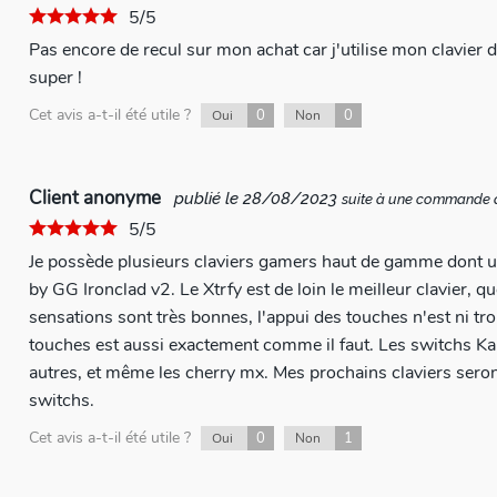
5/5
Pas encore de recul sur mon achat car j'utilise mon clavier 
super !
Cet avis a-t-il été utile ?
0
0
Oui
Non
Client anonyme
publié le 28/08/2023
suite à une commande
5/5
Je possède plusieurs claviers gamers haut de gamme dont u
by GG Ironclad v2. Le Xtrfy est de loin le meilleur clavier, 
sensations sont très bonnes, l'appui des touches n'est ni trop
touches est aussi exactement comme il faut. Les switchs Ka
autres, et même les cherry mx. Mes prochains claviers seront désormais tous équipés de ces
switchs.
Cet avis a-t-il été utile ?
0
1
Oui
Non