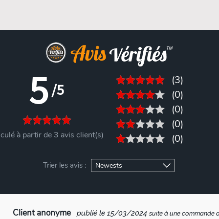
5
(3)
/5
(0)
(0)
(0)
culé à partir de 3 avis client(s)
(0)
Trier les avis :
Client anonyme
publié le 15/03/2024
suite à une commande 