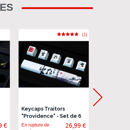
RES
(1)
Keycaps Traitors
Keycaps Tr
"Providence" - Set de 6
"Skeleton" 
touches PBT premium
touches p
9 €
26,99 €
En rupture de
En stock