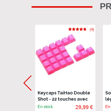
PR
(4)
Keycaps TaiHao Double
So
Shot - 22 touches avec
lé
grip gomme neon pink
St
29,99 €
En stock
En 