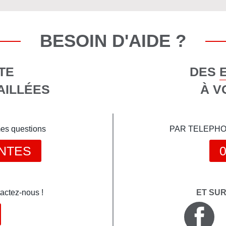
BESOIN D'AIDE ?
TE
DES 
AILLÉES
À V
mes questions
PAR TELEPHONE 
NTES
0
actez-nous !
ET SU