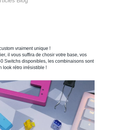
rticles Blog
 custom
vraiment unique !
ier
, il vous suffira de chosir votre base, vos
 40
Switchs
disponibles, les combinaisons sont
look rétro irrésistible !