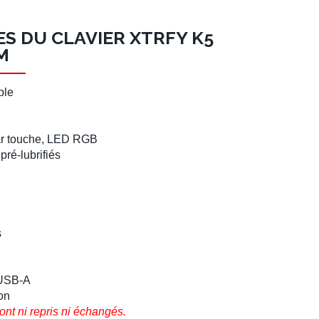
S DU CLAVIER XTRFY K5
M
ble
ar touche, LED RGB
,
pré-lubrifiés
s
 USB-A
on
ont ni repris ni échangés.