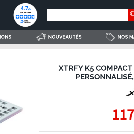
IONS
NOUVEAUTÉS
NOS M
XTRFY K5 COMPACT 
PERSONNALISÉ
117