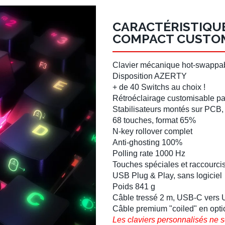
CARACTÉRISTIQUE
COMPACT CUSTO
Clavier mécanique hot-swappa
Disposition AZERTY
+ de 40 Switchs au choix !
Rétroéclairage customisable p
Stabilisateurs montés sur PCB
68 touches,
format 65%
N-key rollover complet
Anti-ghosting 100%
Polling rate 1000 Hz
Touches spéciales et raccourci
USB Plug & Play, sans logiciel
Poids 841 g
Câble tressé 2 m
, USB-C vers
Câble premium "coiled"
en opti
Les claviers personnalisés ne s