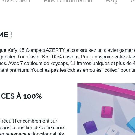
Avis Client
Plus D’information
FAQ
A
ME !
ique Xtrfy K5 Compact AZERTY
et construisez un
clavier gamer
 profiter d'un
clavier K5
100% custom. Pour construire votre
clav
ues
. Avec 7 couleurs de
keycaps
, 11 frames uniques et plus de
ent premium, n'oubliez pas les cables enroulés "coiled" pour un 
CES À 100%
e
réduit l'encombrement sur
 dans la position de votre choix.
ntre espace et fonctionnalités