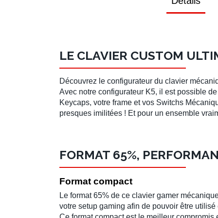
Détails
LE CLAVIER CUSTOM ULTI
Découvrez le configurateur du
clavier mécan
Avec notre
configurateur K5
, il est possible de
Keycaps
, votre
frame
et vos
Switchs Mécaniq
presques imilitées ! Et pour un ensemble vraim
FORMAT 65%, PERFORMAN
Format compact
Le
format 65%
de ce
clavier gamer mécaniqu
votre
setup gaming
afin de pouvoir être utilisé
Ce
format compact
est le meilleur compromis e