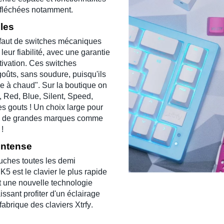
s fléchées notamment.
les
faut de
switches mécaniques
leur fiabilité, avec une garantie
ctivation. Ces
switches
oûts, sans soudure, puisqu'ils
e à chaud
". Sur la boutique on
,
Red
,
Blue
,
Silent
,
Speed
,
les gouts ! Un choix large pour
chs de grandes marques comme
!
intense
uches toutes les demi
e
K5
est le
clavier le plus rapide
t une nouvelle technologie
aissant profiter d'un éclairage
 fabrique des
claviers Xtrfy
.