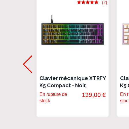
(2)
Clavier mécanique XTRFY
Cla
K5 Compact - Noir,
K5 
hotswap
ho
129,00 €
En rupture de
En r
stock
stoc