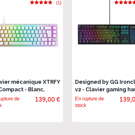
(1)
vier mécanique XTRFY
Designed by GG Ironc
Compact - Blanc,
v2 - Clavier gaming ha
tswap
de gamme, switch Re
139,00 €
139,0
upture de
En rupture de
Blood
k
stock