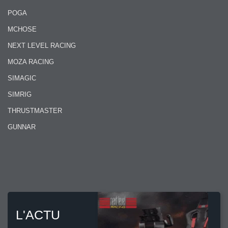
POGA
MCHOSE
NEXT LEVEL RACING
MOZA RACING
SIMAGIC
SIMRIG
THRUSTMASTER
GUNNAR
L'ACTU