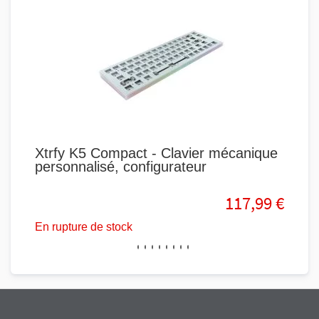
Xtrfy K5 Compact - Clavier mécanique
Des
personnalisé, configurateur
Cla
Br
117,99 €
En rupture de stock
En r