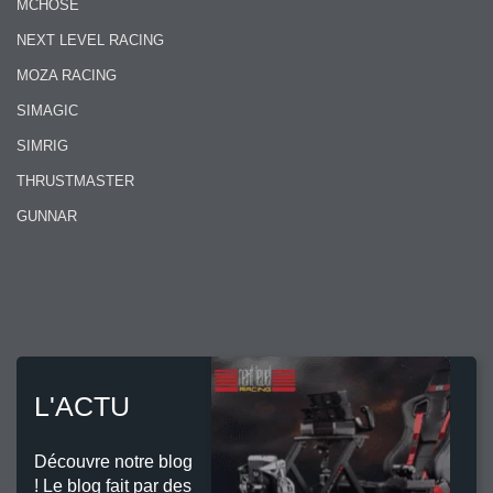
MCHOSE
NEXT LEVEL RACING
MOZA RACING
SIMAGIC
SIMRIG
THRUSTMASTER
GUNNAR
L'ACTU
Découvre notre blog
! Le blog fait par des