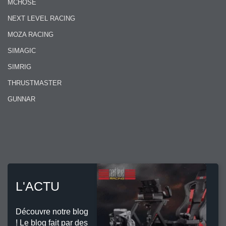
MCHOSE
NEXT LEVEL RACING
MOZA RACING
SIMAGIC
SIMRIG
THRUSTMASTER
GUNNAR
L'ACTU
Découvre notre blog
! Le blog fait par des